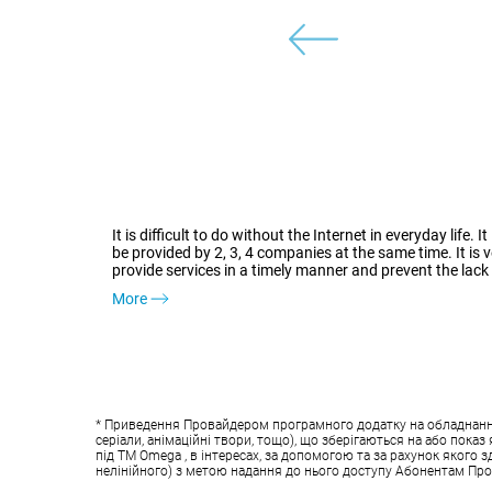
It is difficult to do without the Internet in everyday lif
be provided by 2, 3, 4 companies at the same time. It is v
provide services in a timely manner and prevent the lack
More
* Приведення Провайдером програмного додатку на обладнанні у
серіали, анімаційні твори, тощо), що зберігаються на або пок
під ТМ Omega , в інтересах, за допомогою та за рахунок якого 
нелінійного) з метою надання до нього доступу Абонентам Пр