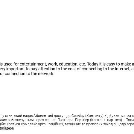
e. It is used for entertainment, work, education, etc. Today it is easy to ma
ery important to pay attention to the cost of connecting to the Internet, a
 of connection to the network.
 стан, який надає Абонентові доступ до Сервісу (Контенту) відбувається за з
аз яких забезпечується через сервер Партнера. Партнер (Контент -партнер) – Т
здійснюється комплекс організаційних, технічних та правових заходів щодо агре
овайдера.