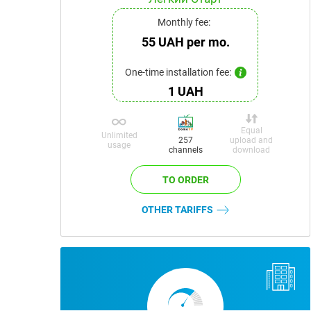
Monthly fee:
55 UAH per mo.
One-time installation fee:
1 UAH
Equal
Unlimited
upload and
257
usage
download
channels
OTHER TARIFFS