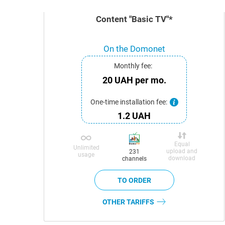
Content "Basic TV"*
On the Domonet
network
Monthly fee:
20 UAH per mo.
One-time installation fee:
1.2 UAH
Equal
Unlimited
upload and
231
usage
download
channels
OTHER TARIFFS