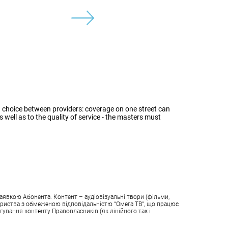
ke a choice between providers: coverage on one street can
s well as to the quality of service - the masters must
аявкою Абонента. Контент – аудіовізуальні твори (фільми,
овариства з обмеженою відповідальністю “Омега ТВ”, що працює
гування контенту Правовласників (як лінійного так і