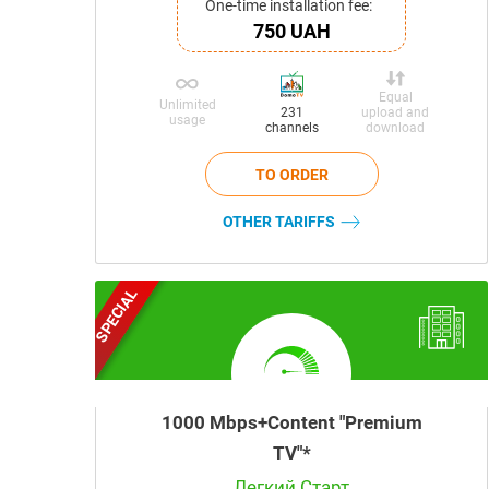
One-time installation fee:
750 UAH
Equal
Unlimited
upload and
231
usage
download
channels
OTHER TARIFFS
SPECIAL
1000 Mbps+Content "Premium
TV"*
Легкий Старт