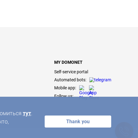
MY DOMONET
Self-service portal
Automated bots:
Mobile app:
Follow us:
акомиться
тут
.
что,
Thank you