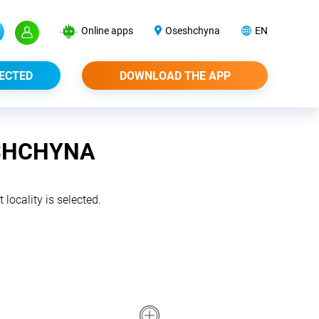
Online apps
Oseshchyna
EN
ECTED
DOWNLOAD THE APP
ESHCHYNA
 locality is selected.