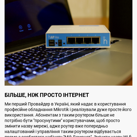
БІЛЬШЕ, НІЖ ПРОСТО ІНТЕРНЕТ
Ми перший Провайдер в Україні, який надає в користування
професійне обладнання Mikrotik і реалізували дуже просте його
використання. Абонентам з таким роутером більше не
потрібно бути "просунутими" користувачами, щоб просто
змінити назву мережі, адже роутер вже попередньо
налаштований і управління таким роутером відбувається
прямо з особистого кабінету "Мій Домонет". Змінити назву Wi-fi