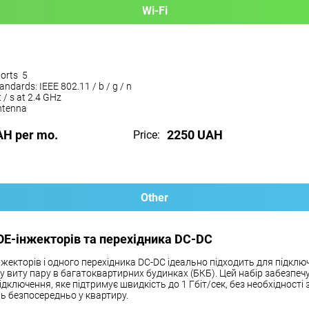
Wi-Fi
orts 5
andards: IEEE 802.11 / b / g / n
 / s at 2.4 GHz
antenna
AH per mo.
2250 UAH
Price:
Other
OE-інжекторів та перехідника DC-DC
нжекторів і одного перехідника DC-DC ідеально підходить для підклю
чу виту пару в багатоквартирних будинках (БКБ). Цей набір забезпеч
ідключення, яке підтримує швидкість до 1 Гбіт/сек, без необхідності
ь безпосередньо у квартиру.