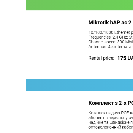
Mikrotik hAP ac 2
10/100/1000 Ethernet p
Frequencies: 2.4 GHz; St
Channel speed: 300 Mbit
Antennas: 4 × internal 
175 U
Rental price:
Комплект з 2-х P
Комплект з двух POE-і
абонентів через існую
надійне та швидкісне п
оптоволоконний кабел