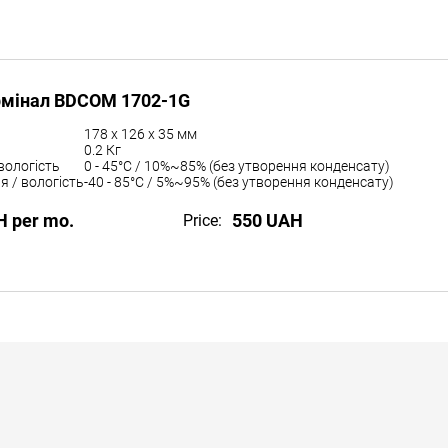
рмінал BDCOM 1702-1G
178 x 126 x 35 мм
0.2 Кг
вологість
0 - 45°C / 10%~85% (без утворення конденсату)
я / вологість
-40 - 85°C / 5%~95% (без утворення конденсату)
H per mo.
550 UAH
Price: