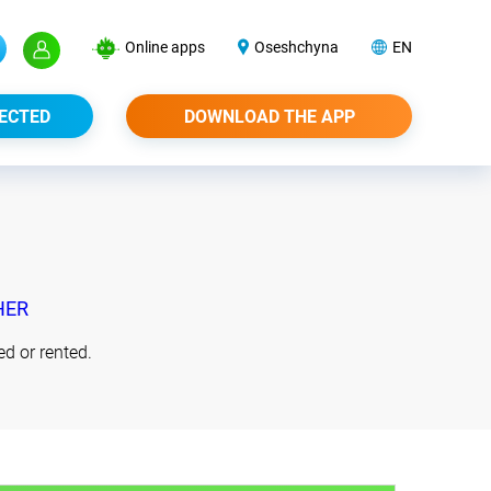
Online apps
Oseshchyna
EN
ECTED
DOWNLOAD THE APP
HER
d or rented.