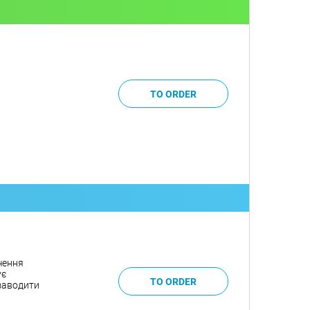
чення
ує
 заводити