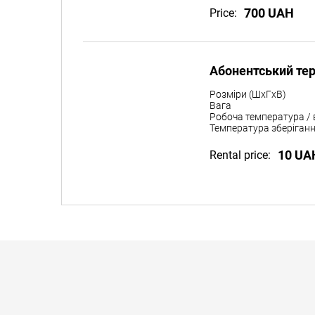
700 UAH
Price:
Абонентський те
Розміри (ШxГxВ)
Вага
Робоча температура / 
Температура зберіганн
10 UA
Rental price: