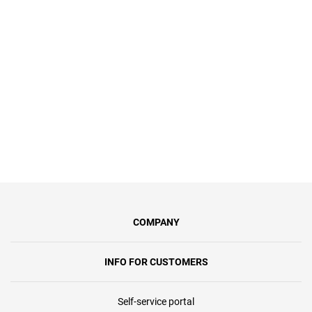
тариф Турботу до 100 Мбіт/с за 149
грн/міс. Це 39% відсотків знижки від
регулярної вартості послуг.
COMPANY
INFO FOR CUSTOMERS
Self-service portal