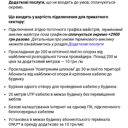
Додаткові послуги,
що не входять до умов, сплачуються
окремо.
Що входить у вартість підключення для приватного
сектору:
Підключення згідно поточного графіка майстрів,
терміновий
виклик майстра поза графіком
сплачується окремо +2900
грн разово
. Детальніше про умови термінового виклику
можете ознайомитись у розділі
Додаткові послуги
Прокладання до 200 м оптичної лінії по опорах від
найближчої розподільної точки провайдера. Понад 200 м
ціна за додатковий метраж — 10 грн./м.
Прокладання "повітряним шляхом" до 30 м лінії по території
Абонента від найближчої опори й кріплення кабелю до
будинку
Буріння одного отвору для проведення кабелю у будинок.
20 метрів UTP кабелю в межах будинку без переміщення
меблів
Базові налаштування Інтернет на одному ПК, підключеного
безпосередньо кабелем.
Установка в межах будинку абонентського термінала
ONU** в оренду додатково за 10 грн/міс