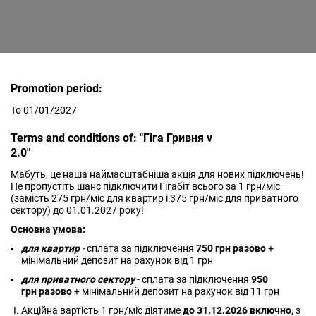
Promotion period:
To 01/01/2027
Terms and conditions of: "Гіга Гривня v
2.0"
Мабуть, це наша наймасштабніша акція для нових підключень!
Не пропустіть шанс підключити Гігабіт всього за 1 грн/міс
(замість 275 грн/міс для квартир і 375 грн/міс для приватного
сектору) до 01.01.2027 року!
Основна умова:
для квартир
-
сплата за підключення
750 грн разово
+
мінімальний депозит на рахунок від 1 грн
для приватного сектору
- сплата за підключення
950
грн разово
+ мінімальний депозит на рахунок від 11 грн
Акційна вартість 1 грн/міс діятиме
до 31.12.2026 включно
, з