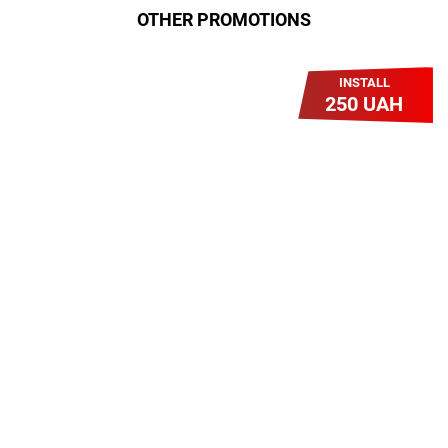
OTHER PROMOTIONS
INSTALL
250 UAH
Легкий Старт
Легендарне підключення за
зниженою вартістю повертається.
Без додаткових передплат.
Пропозиція обмежена - поспішай