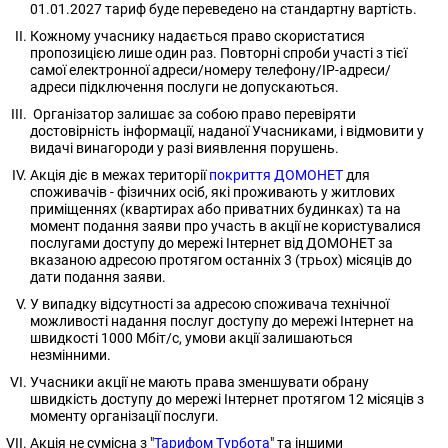
01.01.2027 тариф буде переведено на стандартну вартість.
Кожному учаснику надається право скористатися
пропозицією лише один раз. Повторні спроби участі з тієї
самої електронної адреси/номеру телефону/IP-адреси/
адреси підключення послуги не допускаються.
Організатор залишає за собою право перевіряти
достовірність інформації, наданої Учасниками, і відмовити у
видачі винагороди у разі виявлення порушень.
Акція діє в межах території
покриття ДОМОНЕТ
для
споживачів - фізичних осіб, які проживають у житлових
приміщеннях (квартирах або приватних будинках) та на
момент подання заяви про участь в акції не користувалися
послугами доступу до мережі Інтернет від ДОМОНЕТ за
вказаною адресою протягом останніх 3 (трьох) місяців до
дати подання заяви.
У випадку відсутності за адресою споживача технічної
можливості надання послуг доступу до мережі Інтернет на
швидкості 1000 Мбіт/с, умови акції залишаються
незмінними.
Учасники акції не мають права зменшувати обрану
швидкість доступу до мережі Інтернет протягом 12 місяців з
моменту організації послуги.
Акція не сумісна з "
Тарифом Турбота
" та іншими