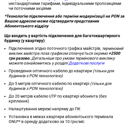
нестандартними тарифами, індивідуальними пропозиціями
чи поточними акціями
*Технологію підключення або терміни модернізації на PON за
Вашою адресою може підтвердити представник
Абонентського відділу
Що входить у вартість підключення для багатоквартирного
будинку (у квартиру)
​​​​​​:
Підключення згідно поточного графіка майстрів,
терміновий
виклик майстра поза графіком сплачується окремо
+2500
грн разово.
Детальніше про умови термінового виклику
можете ознайомитись у розділі
Додаткові послуги
Проведення оптичного кабелю до квартири
(тільки для
будинків з PON технологією)
До 5 метрів оптичного кабелю по квартирі
(тільки для
будинків з PON технологією)
До 20 метрів кабелю UTP по квартирі абонента (без
кріплення)
Налаштування мережі напряму до ПК
Установка в межах квартири абонентського термінала
ONU** в оренду додатково за 10 грн/міс