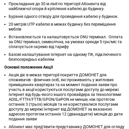
Прокладання до 30 м лінії по території Абонента від
найближчої опори й кріплення кабелю до будинку.
Буріння одного отвору для проведення кабелю у будинок.
20 метрів UTP кабелю в межах будинку без переміщення
меблів
Встановлюється та налаштовується ONU термінал. Оплата
за ONU термінал, символічна, на умовах оренди 5 грн/міс та
сплачується окремо від тарифу
Базові налаштування Інтернет на одному ПК, підключеного
безпосередньо кабелем
Основні положення Акції
Акція діє в межах території покриття ДОМОНЕТ для
споживачів - фізичних осіб, які проживають у житлових
приміщеннях квартирах та на момент подання заяви про
участь в акції користуються послугами доступу до мережі
Інтернет від будь-якого іншого провайдера за технологіями:
ADSL/FTTH/FTTB/GPON/GePON не менше, ніж протягом
останніх 3 (трьох) місяців та не користувалися послугами
доступу до мережі Інтернет від ДОМОНЕТ за вказаною
адресою протягом останніх 12 (дванадцяти) місяців до дати
подання заяви
Абонент має пред’явити представнику ДОМОНЕТ для огляду