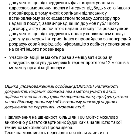
документи, що підтверджують факт користування за
адресою замовлення послуги Інтернет від будь-якого іншого
провайдера, в тому числі: оригінали підписаних у
встановленому законодавством порядку договору про
надання послуг, заяви-приєднання до умов публічного
договору, акту про початок надання послуг та розрахункові
документи, що підтверджують оплату споживачем послуг
доступу до мережі Інтернет іншого провайдера за попередній
розрахунковий період або інформацію з кабінету споживача
на сайті іншого провайдера
Учасники акції не мають права зменшувати обрану
швидкість доступу до мережі Інтернет протягом 12 місяців з
моменту організації послуги.
Оцінка уповноваженими особами ДОМОНЕТ належності
документів, наданих споживачем з метою участі в акції,
здійснюється за їх внутрішнім переконанням, що ґрунтується
на всебічному, повному і об'єктивному розгляді наданих
документів та керуючись умовами акції.
Підключення на швидкості більш як 100 Мбіт/с можливо
виключно у багатоквартирних будинках з наявністю такої
технічної можливості Провайдера.
Технічна можливість перевіряється після заявки на