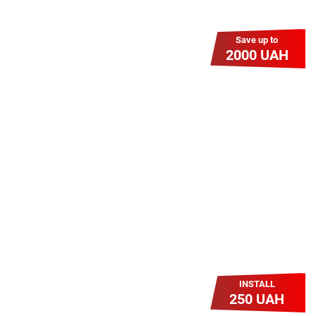
Save up to
2000 UAH
Гіга Гривня v 2.0
Мабуть, це наша наймасштабніша
акція для нових підключень!
Платіть разово за підключення, і
користуйтесь Гігабітом всього за 1
грн/міс УВЕСЬ цей рік до 01.01.2027
року!
INSTALL
250 UAH