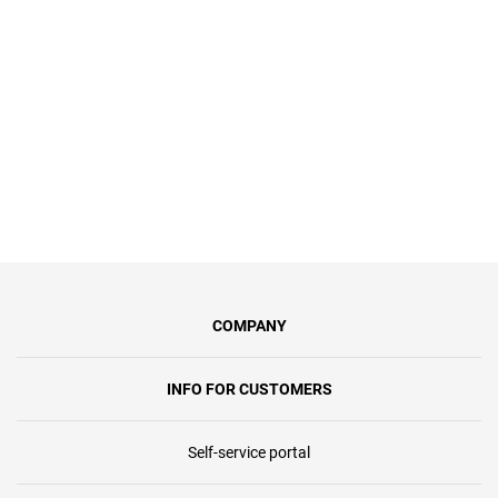
отримаєте інтернет зі швидкістю до
100 Мбіт/с, синхронну передачу
даних та безлімітний доступ.
COMPANY
INFO FOR CUSTOMERS
Self-service portal