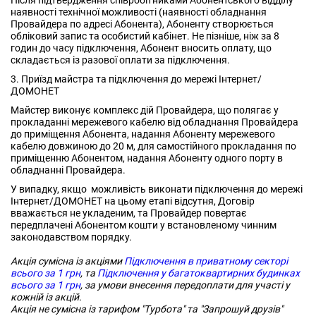
Після підтвердження співробітниками Абонентського відділу
наявності технічної можливості (наявності обладнання
Провайдера по адресі Абонента), Абоненту створюється
обліковий запис та особистий кабінет. Не пізніше, ніж за 8
годин до часу підключення, Абонент вносить оплату, що
складається із разової оплати за підключення.
3. Приїзд майстра та підключення до мережі Інтернет/
ДОМОНЕТ
Майстер виконує комплекс дій Провайдера, що полягає у
прокладанні мережевого кабелю від обладнання Провайдера
до приміщення Абонента, надання Абоненту мережевого
кабелю довжиною до 20 м, для самостійного прокладання по
приміщенню Абонентом, надання Абоненту одного порту в
обладнанні Провайдера.
У випадку, якщо можливість виконати підключення до мережі
Інтернет/ДОМОНЕТ на цьому етапі відсутня, Договір
вважається не укладеним, та Провайдер повертає
передплачені Абонентом кошти у встановленому чинним
законодавством порядку.
Акція сумісна із акціями
Підключення в приватному секторі
всього за 1 грн
, та
Підключення у багатоквартирних будинках
всього за 1 грн
, за умови внесення передоплати для участі у
кожній із акцій.
Акція не сумісна із тарифом "Турбота" та "Запрошуй друзів"