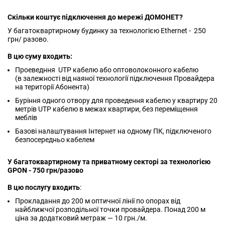
Скільки коштує підключення до мережі ДОМОНЕТ?
У багатоквартирному будинку за технологією Ethernet - 250
грн/ разово.
В цю суму входить:
Проеведння UTP кабелю або оптоволоконного кабелю
(в залежності від наяної технології підключення Провайдера
на території Абонента)
Буріння одного отвору для проведення кабелю у квартиру 20
метрів UTP кабелю в межах квартири, без переміщення
меблів
Базові налаштування Інтернет на одному ПК, підключеного
безпосередньо кабелем
У багатоквартирному та приватному секторі за технологією
GPON - 750 грн/разово
В цю послугу входить
:
Прокладання до 200 м оптичної лінії по опорах від
найближчої розподільної точки провайдера. Понад 200 м
ціна за додатковий метраж — 10 грн./м.