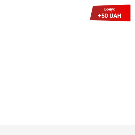
Бонус
+50 UAH
Не залишай слів на вітер.
Залишай відгук!
Розкажіть про свій досвід та
отримайте до 300 грн бонусів на
свій рахунок.Ось так просто, за
ваші об’єктивні відгуки на зовнішніх
платформах. 1 платформа (сайт) =
50 грн