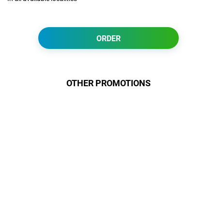
ORDER
OTHER PROMOTIONS
Героям Слава!
Для наших героїв – учасників
бойових дій – ми пропонуємо
спеціальний тариф «Героям Слава»
за символічну 1 грн/міс.Ви
отримаєте інтернет зі швидкістю до
100 Мбіт/с, синхронну передачу
даних та безлімітний доступ.