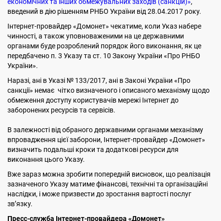
економічних та інших обмежувальних заходів (санкцій)»
,
введений в дію рішенням РНБО України від 28.04.2017 року.
Інтернет-провайдер «Домонет» чекатиме, коли Указ набере
чинності, а також уповноваженими на це державними
органами буде розроблений порядок його виконання, як це
передбачено п. 3 Указу та ст. 10 Закону України «Про РНБО
України».
Наразі, ані в Указі № 133/2017, ані в Законі України «Про
санкції» немає чітко визначеного і описаного механізму щодо
обмеження доступу користувачів мережі Інтернет до
заборонених ресурсів та сервісів.
В залежності від обраного державними органами механізму
впровадження цієї заборони, Інтернет-провайдер «Домонет»
визначить подальші кроки та додаткові ресурси для
виконання цього Указу.
Вже зараз можна зробити попередній висновок, що реалізація
зазначеного Указу матиме фінансові, технічні та організаційні
наслідки, і може призвести до зростання вартості послуг
зв’язку.
Пресс-служба Інтернет-провайдера «Домонет»