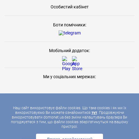
Особистий кабінет
Боти помічники:
Мобільний додаток:
Ми у соціальних мережах:
Наш сайт використовує файли cookies. Що таке cookies і як ми їх
використовуємо Ви можете ознайомитися
тут
. Продовжуючи
використовувати domonet.ua без зміни налаштувань браузера Ви
2026 © ДОМОНЕТ, УСІ ПРАВА ЗАХИЩЕНІ
погоджуєтеся з тим, що файли cookies зберігатимуться на вашому
пристрої.