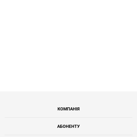
Для пенсіонерів та пільгових
категорій населення ми створили
тариф Турботу до 100 Мбіт/с за 149
грн/міс. Це 39% відсотків знижки від
регулярної вартості послуг.
КОМПАНІЯ
АБОНЕНТУ