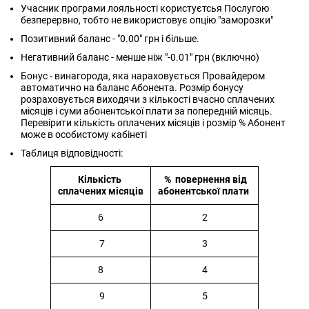
Учасник програми лояльності користуєтсья Послугою
безперервно, тобто не використовує опцію "заморозки"
Позитивний баланс - "0.00" грн і більше.
Негативний баланс - менше ніж "-0.01" грн (включно)
Бонус - винагорода, яка нараховується Провайдером
автоматично на баланс Абонента. Розмір бонусу
розраховується виходячи з кількості вчасно сплачених
місяців і суми абонентської плати за попередній місяць.
Перевірити кількість оплачених місяців і розмір % Абонент
може в особистому кабінеті
Таблиця відповідності:
Кількість
% повернення від
сплачених місяців
абонентської плати
6
2
7
3
8
4
9
5