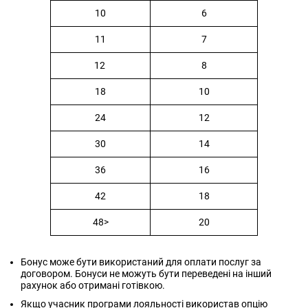
10
6
11
7
12
8
18
10
24
12
30
14
36
16
42
18
48>
20
Бонус може бути використаний для оплати послуг за
договором. Бонуси не можуть бути переведені на інший
рахунок або отримані готівкою.
Якщо учасник програми лояльності використав опцію