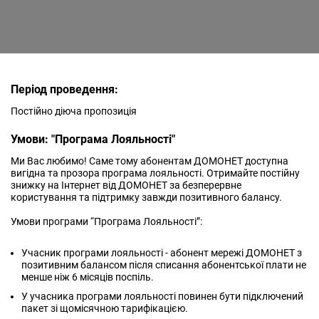
Період проведення:
Постійно діюча пропозиція
Умови: "Програма Лояльності"
Ми Вас любимо! Саме тому абонентам ДОМОНЕТ доступна
вигідна та прозора програма лояльності. Отримайте постійну
знижку на Інтернет від ДОМОНЕТ за безперервне
користування та підтримку завжди позитивного балансу.
Умови програми “Програма Лояльності”:
Учасник програми лояльності - абонент мережі ДОМОНЕТ з
позитивним балансом після списання абонентської плати не
менше ніж 6 місяців поспіль.
У учасника програми лояльності повинен бути підключений
пакет зі щомісячною тарифікацією.