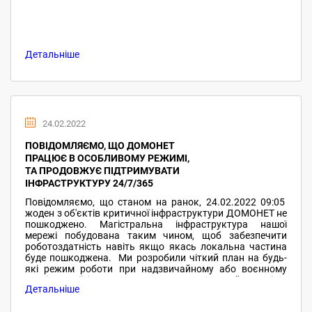
Детальніше
24.02.2022
ПОВІДОМЛЯЄМО, ЩО ДОМОНЕТ
ПРАЦЮЄ В ОСОБЛИВОМУ РЕЖИМІ,
ТА ПРОДОВЖУЄ ПІДТРИМУВАТИ
ІНФРАСТРУКТУРУ 24/7/365
Повідомляємо, що станом на ранок, 24.02.2022 09:05
жоден з об'єктів критичної інфраструктури ДОМОНЕТ не
пошкоджено. Магістральна інфраструктура нашої
мережі побудована таким чином, щоб забезпечити
роботоздатність навіть якщо якась локальна частина
буде пошкоджена. Ми розробили чіткий план на будь-
які режим роботи при надзвичайному або воєнному
стані в Україні. І вже з 24.02.2022 05:30 ввели його в дію.
Детальніше