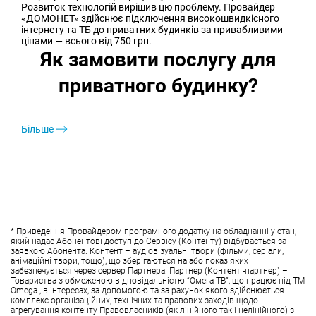
Розвиток технологій вирішив цю проблему. Провайдер
«ДОМОНЕТ» здійснює підключення високошвидкісного
інтернету та ТБ до приватних будинків за привабливими
цінами — всього від 750 грн.
Як замовити послугу для
приватного будинку?
Більше
* Приведення Провайдером програмного додатку на обладнанні у стан,
який надає Абонентові доступ до Сервісу (Контенту) відбувається за
заявкою Абонента. Контент – аудіовізуальні твори (фільми, серіали,
анімаційні твори, тощо), що зберігаються на або показ яких
забезпечується через сервер Партнера. Партнер (Контент -партнер) –
Товариства з обмеженою відповідальністю “Омега ТВ”, що працює під ТМ
Omega , в інтересах, за допомогою та за рахунок якого здійснюється
комплекс організаційних, технічних та правових заходів щодо
агрегування контенту Правовласників (як лінійного так і нелінійного) з