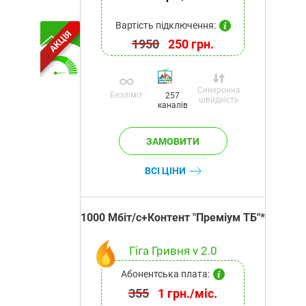
Вартість підключення:
АКЦІЯ
1950
250 грн.
Синхронна
Безліміт
257
швидкість
каналів
ВСІ ЦІНИ
1000 Мбіт/с+Контент "Преміум ТБ"*
Гіга Гривня v 2.0
Абонентська плата:
355
1 грн./міс.