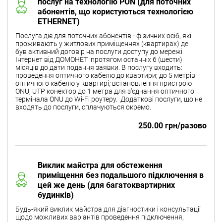
послуг на технологію PON (для поточних
абонентів, що користуються технологією
ETHERNET)
Послуга діє для поточних абонентів - фізичних осіб, які
проживають у житлових приміщеннях (квартирах) де
був активний договір на послуги доступу до мережі
Інтернет від ДОМОНЕТ протягом останніх 6 (шести)
місяців до дати подання заявки. В послугу входить:
проведення оптичного кабелю до квартири; до 5 метрів
оптичного кабелю у квартирі
;
встановлення пристрою
ONU, UTP конектор до 1 метра для з'єднання оптичного
термінала ONU до Wi-Fi роутеру.
Додаткові послуги, що не
входять до послуги, сплачуються окремо.
250.00 грн/разово
Виклик майстра для обстеження
приміщення без подальшого підключення в
цей же день (для багатоквартирних
будинків)
Будь-який виклик майстра для діагностики і консультації
щодо можливих варіантів проведення підключення,