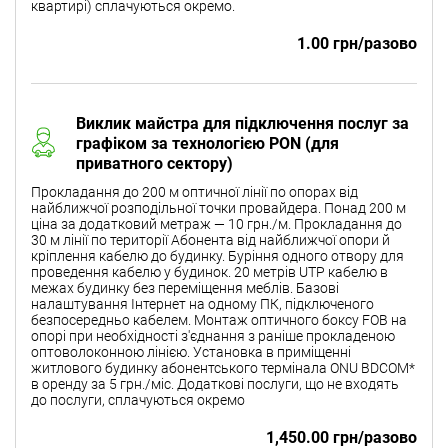
квартирі) сплачуються окремо.
1.00 грн/разово
Виклик майстра для підключення послуг за
графіком за технологією PON (для
приватного сектору)
Прокладання до 200 м оптичної лінії по опорах від
найближчої розподільної точки провайдера. Понад 200 м
ціна за додатковий метраж — 10 грн./м. Прокладання до
30 м лінії по території Абонента від найближчої опори й
кріплення кабелю до будинку. Буріння одного отвору для
проведення кабелю у будинок. 20 метрів UTP кабелю в
межах будинку без переміщення меблів. Базові
налаштування Інтернет на одному ПК, підключеного
безпосередньо кабелем. Монтаж оптичного боксу FOB на
опорі при необхідності з'єднання з раніше прокладеною
оптоволоконною лінією. Установка в приміщенні
житлового будинку абонентського термінала ONU BDCOM*
в оренду за 5 грн./міс. Додаткові послуги, що не входять
до послуги, сплачуються окремо
1,450.00 грн/разово