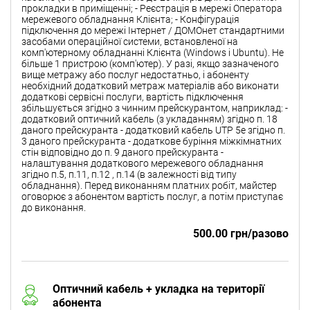
прокладки в приміщенні; - Реєстрація в мережі Оператора
мережевого обладнання Клієнта; - Конфігурація
підключення до мережі Інтернет / ДОМОнет стандартними
засобами операційної системи, встановленої на
комп'ютерному обладнанні Клієнта (Windows і Ubuntu). Не
більше 1 пристрою (комп'ютер). У разі, якщо зазначеного
вище метражу або послуг недостатньо, і абоненту
необхідний додатковий метраж матеріалів або виконати
додаткові сервісні послуги, вартість підключення
збільшується згідно з чинним прейскурантом, наприклад: -
додатковий оптичний кабель (з укладанням) згідно п. 18
даного прейскуранта - додатковий кабель UTP 5e згідно п.
3 даного прейскуранта - додаткове буріння міжкімнатних
стін відповідно до п. 9 даного прейскуранта -
налаштування додаткового мережевого обладнання
згідно п.5, п.11, п.12 , п.14 (в залежності від типу
обладнання). Перед виконанням платних робіт, майстер
оговорює з абонентом вартість послуг, а потім приступає
до виконання.
500.00 грн/разово
Оптичний кабель + укладка на території
абонента