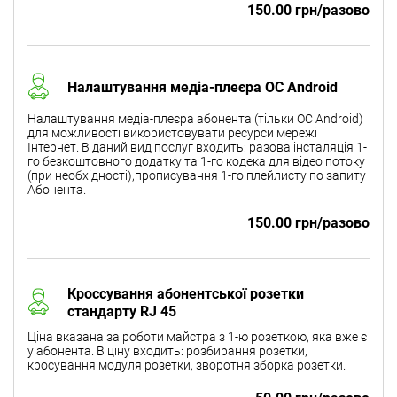
150.00 грн/разово
Налаштування медіа-плеєра ОС Android
Налаштування медіа-плеєра абонента (тільки ОС Android)
для можливості використовувати ресурси мережі
Інтернет. В даний вид послуг входить: разова інсталяція 1-
го безкоштовного додатку та 1-го кодека для відео потоку
(при необхідності),прописування 1-го плейлисту по запиту
Абонента.
150.00 грн/разово
Кроссування абонентської розетки
стандарту RJ 45
Ціна вказана за роботи майстра з 1-ю розеткою, яка вже є
у абонента. В ціну входить: розбирання розетки,
кросування модуля розетки, зворотня зборка розетки.