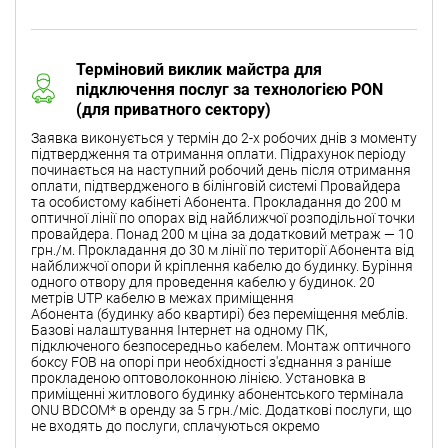
Терміновий виклик майстра для
підключення послуг за технологією PON
(для приватного сектору)
Заявка виконується у термін до 2-х робочих днів з моменту
підтвердження та отримання оплати. Підрахунок періоду
починається на наступний робочий день після отримання
оплати, підтвердженого в білінговій системі Провайдера
та особистому кабінеті Абонента. Прокладання до 200 м
оптичної лінії по опорах від найближчої розподільної точки
провайдера. Понад 200 м ціна за додатковий метраж — 10
грн./м. Прокладання до 30 м лінії по території Абонента від
найближчої опори й кріплення кабелю до будинку. Буріння
одного отвору для проведення кабелю у будинок. 20
метрів UTP кабелю в межах приміщення
Абонента (будинку або квартирі) без переміщення меблів.
Базові налаштування Інтернет на одному ПК,
підключеного безпосередньо кабелем. Монтаж оптичного
боксу FOB на опорі при необхідності з'єднання з раніше
прокладеною оптоволоконною лінією. Установка в
приміщенні житлового будинку абонентського термінала
ONU BDCOM* в оренду за 5 грн./міс. Додаткові послуги, що
не входять до послуги, сплачуються окремо