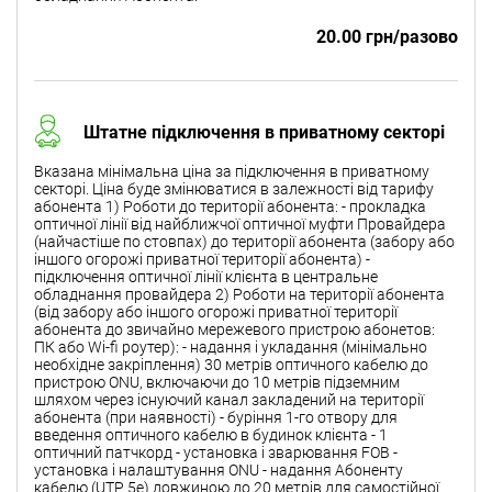
20.00 грн/разово
Штатне підключення в приватному секторі
Вказана мінімальна ціна за підключення в приватному
секторі. Ціна буде змінюватися в залежності від тарифу
абонента 1) Роботи до території абонента: - прокладка
оптичної лінії від найближчої оптичної муфти Провайдера
(найчастіше по стовпах) до території абонента (забору або
іншого огорожі приватної території абонента) -
підключення оптичної лінії клієнта в центральне
обладнання провайдера 2) Роботи на території абонента
(від забору або іншого огорожі приватної території
абонента до звичайно мережевого пристрою абонетов:
ПК або Wi-fi роутер): - надання і укладання (мінімально
необхідне закріплення) 30 метрів оптичного кабелю до
пристрою ONU, включаючи до 10 метрів підземним
шляхом через існуючий канал закладений на території
абонента (при наявності) - буріння 1-го отвору для
введення оптичного кабелю в будинок клієнта - 1
оптичний патчкорд - установка і зварювання FOB -
установка і налаштування ONU - надання Абоненту
кабелю (UTP 5e) довжиною до 20 метрів для самостійної