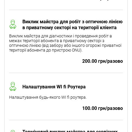
Виклик майстра для робіт з оптичною лінією
в приватному секторі на території кліента
Виклик майстра для діагностики і проведення робіт в
межах території абонента в приватному секторі з
оптичною лінією (від забору або іншого огорожі приватної
території абонента до пристрою ONU).
200.00 грн/разово
Налаштування WI fi Роутера
Налаштування будь-якого WI fi роутера.
100.00 грн/разово
Терміновий виклик майстра для сервісних