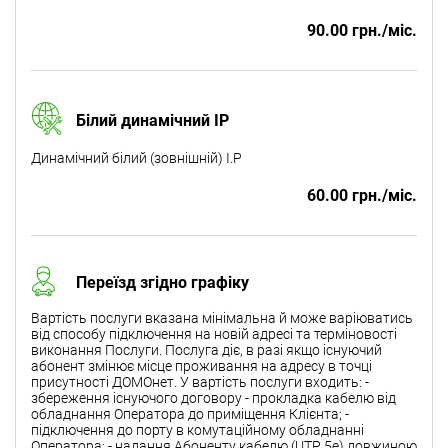
90.00 грн./міс.
Білий динамічний IP
Динамічний білий (зовнішній) I.P
60.00 грн./міс.
Переїзд згідно графіку
Вартість послуги вказана мінімальна й може варіюватись
від способу підключення на новій адресі та терміновості
виконання Послуги. Послуга діє, в разі якщо існуючий
абонент змінює місце проживання на адресу в точці
присутності ДОМОнет. У вартість послуги входить: -
збереження існуючого договору - прокладка кабелю від
обладнання Оператора до приміщення Клієнта; -
підключення до порту в комутаційному обладнанні
Оператора; - надання Абоненту кабелю (UTP 5e) довжиною