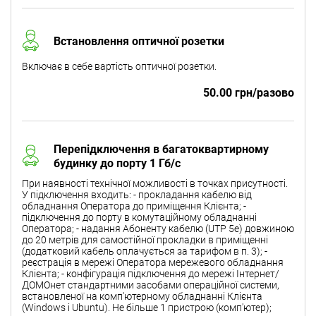
Встановлення оптичної розетки
Включає в себе вартість оптичної розетки.
50.00 грн/разово
Перепідключення в багатоквартирному
будинку до порту 1 Гб/с
При наявності технічної можливості в точках присутності.
У підключення входить: - прокладання кабелю від
обладнання Оператора до приміщення Клієнта; -
підключення до порту в комутаційному обладнанні
Оператора; - надання Абоненту кабелю (UTP 5e) довжиною
до 20 метрів для самостійної прокладки в приміщенні
(додатковий кабель оплачується за тарифом в п. 3); -
реєстрація в мережі Оператора мережевого обладнання
Клієнта; - конфігурація підключення до мережі Інтернет/
ДОМОнет стандартними засобами операційної системи,
встановленої на комп'ютерному обладнанні Клієнта
(Windows і Ubuntu). Не більше 1 пристрою (комп'ютер);