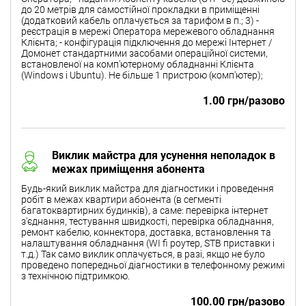
до 20 метрів для самостійної прокладки в приміщенні
(додатковий кабель оплачується за тарифом в п.; 3) -
реєстрація в мережі Оператора мережевого обладнання
Клієнта; - конфігурація підключення до мережі Інтернет /
Домонет стандартними засобами операційної системи,
встановленої на комп'ютерному обладнанні Клієнта
(Windows і Ubuntu). Не більше 1 пристрою (комп'ютер);
1.00 грн/разово
Виклик майстра для усунення неполадок в
межах приміщення абонента
Будь-який виклик майстра для діагностики і проведення
робіт в межах квартири абонента (в сегменті
багатоквартирних будинків), а саме: перевірка інтернет
з'єднання, тестування швидкості, перевірка обладнання,
ремонт кабелю, коннектора, доставка, встановлення та
налаштування обладнання (WI fi роутер, STB приставки і
т.д.) Так само виклик оплачується, в разі, якщо не було
проведено попередньої діагностики в телефонному режимі
з технічною підтримкою.
100.00 грн/разово