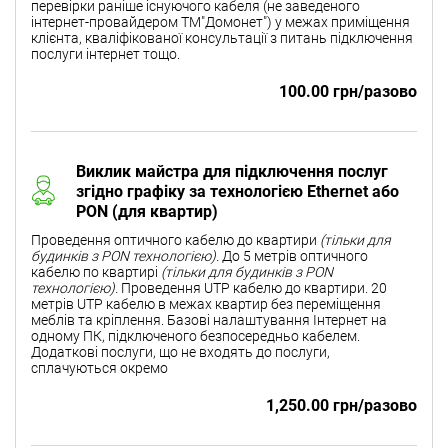
перевірки раніше існуючого кабеля (не заведеного
інтернет-провайдером ТМ"Домонет") у межах приміщення
клієнта, кваліфікованої консультації з питань підключення
послуги інтернет тощо.
100.00 грн/разово
Виклик майстра для підключення послуг
згідно графіку за технологією Ethernet або
PON (для квартир)
Проведення оптичного кабелю до квартири
(тільки для
будинків з PON технологією).
До 5 метрів оптичного
кабелю по квартирі
(тільки для будинків з PON
технологією).
Проведення UTP кабелю до квартири. 20
метрів UTP кабелю в межах квартир без переміщення
меблів та кріплення. Базові налаштування Інтернет на
одному ПК, підключеного безпосередньо кабелем.
Додаткові послуги, що не входять до послуги,
сплачуються окремо
1,250.00 грн/разово