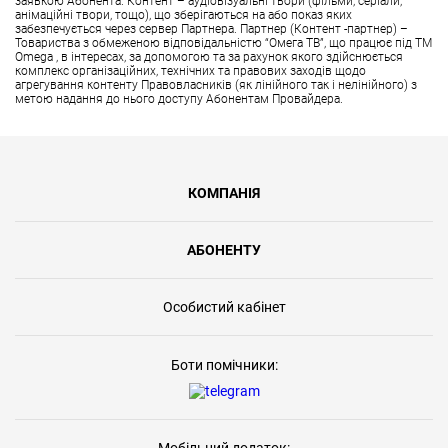
заявкою Абонента. Контент – аудіовізуальні твори (фільми, серіали,
анімаційні твори, тощо), що зберігаються на або показ яких
забезпечується через сервер Партнера. Партнер (Контент -партнер) –
Товариства з обмеженою відповідальністю “Омега ТВ”, що працює під ТМ
Omega , в інтересах, за допомогою та за рахунок якого здійснюється
комплекс організаційних, технічних та правових заходів щодо
агрегування контенту Правовласників (як лінійного так і нелінійного) з
метою надання до нього доступу Абонентам Провайдера.
КОМПАНІЯ
АБОНЕНТУ
Особистий кабінет
Боти помічники: