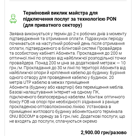
Терміновий виклик майстра для
підключення послуг за технологією PON
(для приватного сектору)
Заявка виконується у термін до 2-х робочих днів з моменту
підтвердження та отримання оплати. Підрахунок періоду
починається на наступний робочий день після отримання
оплати, підтвердженого в білінговій системі Провайдера
та особистому кабінеті Абонента. Прокладання до 200 м
оптичної лінії по опорах від найближчої розподільної точки
провайдера. Понад 200 м ціна за додатковий метраж — 10
грн./м. Прокладання до 30 м лінії по території Абонента від
найближчої опори й кріплення кабелю до будинку. Буріння
одного отвору для проведення кабелю у будинок. 20
метрів UTP кабелю в межах приміщення
Абонента (будинку або квартирі) без переміщення меблів.
Базові налаштування Інтернет на одному ПК,
підключеного безпосередньо кабелем. Монтаж оптичного
боксу FOB на опорі при необхідності з'єднання з раніше
прокладеною оптоволоконною лінією. Установка в
приміщенні житлового будинку абонентського термінала
ONU BDCOM* в оренду за 5 грн./міс. Додаткові послуги, що
не входять до послуги, сплачуються окремо
2,900.00 грн/разово