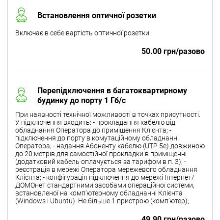
Встановлення оптичної розетки
Включає в себе вартість оптичної розетки.
50.00 грн/разово
Перепідключення в багатоквартирному
будинку до порту 1 Гб/с
При наявності технічної можливості в точках присутності.
У підключення входить: - прокладання кабелю від
обладнання Оператора до приміщення Клієнта; -
підключення до порту в комутаційному обладнанні
Оператора; - надання Абоненту кабелю (UTP 5e) довжиною
до 20 метрів для самостійної прокладки в приміщенні
(додатковий кабель оплачується за тарифом в п. 3); -
реєстрація в мережі Оператора мережевого обладнання
Клієнта; - конфігурація підключення до мережі Інтернет/
ДОМОнет стандартними засобами операційної системи,
встановленої на комп'ютерному обладнанні Клієнта
(Windows і Ubuntu). Не більше 1 пристрою (комп'ютер);
49.90 грн/разово