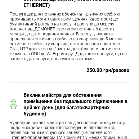
ETHERNET)
Послуга діє для поточних абонентів - фізичних осіб, які
проживають у житлових приміщеннях (квартирах) де
був активний договір на послуги доступу до мережі
Інтернет від ДОМОНЕТ протягом останніх 6 (шести)
місяців до дати подання заявки. В послугу входить:
проведення оптичного кабелю до квартири; до 5 метрів
оптичного кабелю у квартирі
;
встановлення пристрою
ONU, UTP конектор до 1 метра для з'єднання оптичного
термінала ONU до Wi-Fi роутеру.
Додаткові послуги, що не
входять до послуги, сплачуються окремо.
250.00 грн/разово
Виклик майстра для обстеження
приміщення без подальшого підключення в
цей же день (для багатоквартирних
будинків)
Будь-який виклик майстра для діагностики і консультації
щодо можливих варіантів проведення підключення,
перевірки раніше існуючого кабеля (не заведеного
інтернет-провайдером ТМ"Домонет") у межах приміщення