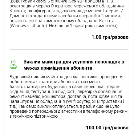
(додатковий кабель оплачується за тарифом в п.; 3) -
реєстрація в мережі Оператора мережевого обладнання
Клієнта; - конфігурація підключення до мережі Інтернет /
Домонет стандартними засобами операційної системи,
встановленої на комп'ютерному обладнанні Клієнта
(Windows і Ubuntu). Не більше 1 пристрою (комп'ютер);
1.00 грн/разово
Виклик майстра для усунення неполадок в
межах приміщення абонента
Будь-який виклик майстра для діагностики і проведення
робіт в межах квартири абонента (в сегменті
багатоквартирних будинків), а саме: перевірка інтернет
з'єднання, тестування швидкості, перевірка обладнання,
ремонт кабелю, коннектора, доставка, встановлення та
налаштування обладнання (WI fi роутер, STB приставки і
т.д.) Так само виклик оплачується, в разі, якщо не було
проведено попередньої діагностики в телефонному режимі
з технічною підтримкою.
100.00 грн/разово