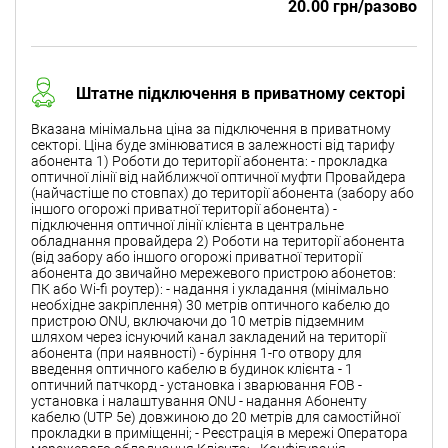
20.00 грн/разово
Штатне підключення в приватному секторі
Вказана мінімальна ціна за підключення в приватному
секторі. Ціна буде змінюватися в залежності від тарифу
абонента 1) Роботи до території абонента: - прокладка
оптичної лінії від найближчої оптичної муфти Провайдера
(найчастіше по стовпах) до території абонента (забору або
іншого огорожі приватної території абонента) -
підключення оптичної лінії клієнта в центральне
обладнання провайдера 2) Роботи на території абонента
(від забору або іншого огорожі приватної території
абонента до звичайно мережевого пристрою абонетов:
ПК або Wi-fi роутер): - надання і укладання (мінімально
необхідне закріплення) 30 метрів оптичного кабелю до
пристрою ONU, включаючи до 10 метрів підземним
шляхом через існуючий канал закладений на території
абонента (при наявності) - буріння 1-го отвору для
введення оптичного кабелю в будинок клієнта - 1
оптичний патчкорд - установка і зварювання FOB -
установка і налаштування ONU - надання Абоненту
кабелю (UTP 5e) довжиною до 20 метрів для самостійної
прокладки в приміщенні; - Реєстрація в мережі Оператора