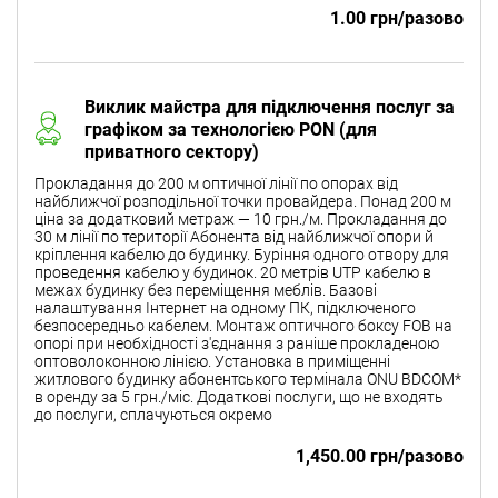
1.00 грн/разово
Виклик майстра для підключення послуг за
графіком за технологією PON (для
приватного сектору)
Прокладання до 200 м оптичної лінії по опорах від
найближчої розподільної точки провайдера. Понад 200 м
ціна за додатковий метраж — 10 грн./м. Прокладання до
30 м лінії по території Абонента від найближчої опори й
кріплення кабелю до будинку. Буріння одного отвору для
проведення кабелю у будинок. 20 метрів UTP кабелю в
межах будинку без переміщення меблів. Базові
налаштування Інтернет на одному ПК, підключеного
безпосередньо кабелем. Монтаж оптичного боксу FOB на
опорі при необхідності з'єднання з раніше прокладеною
оптоволоконною лінією. Установка в приміщенні
житлового будинку абонентського термінала ONU BDCOM*
в оренду за 5 грн./міс. Додаткові послуги, що не входять
до послуги, сплачуються окремо
1,450.00 грн/разово