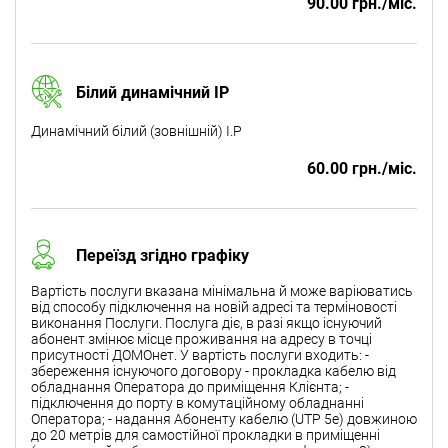
90.00 грн./міс.
Білий динамічний IP
Динамічний білий (зовнішній) I.P
60.00 грн./міс.
Переїзд згідно графіку
Вартість послуги вказана мінімальна й може варіюватись
від способу підключення на новій адресі та терміновості
виконання Послуги. Послуга діє, в разі якщо існуючий
абонент змінює місце проживання на адресу в точці
присутності ДОМОнет. У вартість послуги входить: -
збереження існуючого договору - прокладка кабелю від
обладнання Оператора до приміщення Клієнта; -
підключення до порту в комутаційному обладнанні
Оператора; - надання Абоненту кабелю (UTP 5e) довжиною
до 20 метрів для самостійної прокладки в приміщенні