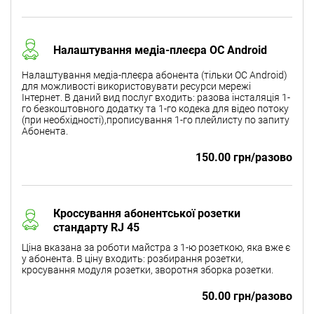
Налаштування медіа-плеєра ОС Android
Налаштування медіа-плеєра абонента (тільки ОС Android)
для можливості використовувати ресурси мережі
Інтернет. В даний вид послуг входить: разова інсталяція 1-
го безкоштовного додатку та 1-го кодека для відео потоку
(при необхідності),прописування 1-го плейлисту по запиту
Абонента.
150.00 грн/разово
Кроссування абонентської розетки
стандарту RJ 45
Ціна вказана за роботи майстра з 1-ю розеткою, яка вже є
у абонента. В ціну входить: розбирання розетки,
кросування модуля розетки, зворотня зборка розетки.
50.00 грн/разово