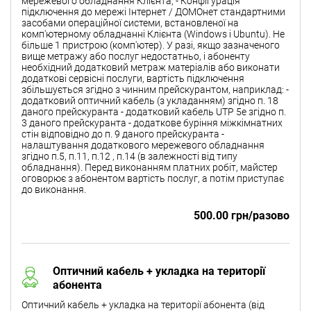
мережевого обладнання Клієнта; - Конфігурація
підключення до мережі Інтернет / ДОМОнет стандартними
засобами операційної системи, встановленої на
комп'ютерному обладнанні Клієнта (Windows і Ubuntu). Не
більше 1 пристрою (комп'ютер). У разі, якщо зазначеного
вище метражу або послуг недостатньо, і абоненту
необхідний додатковий метраж матеріалів або виконати
додаткові сервісні послуги, вартість підключення
збільшується згідно з чинним прейскурантом, наприклад: -
додатковий оптичний кабель (з укладанням) згідно п. 18
даного прейскуранта - додатковий кабель UTP 5e згідно п.
3 даного прейскуранта - додаткове буріння міжкімнатних
стін відповідно до п. 9 даного прейскуранта -
налаштування додаткового мережевого обладнання
згідно п.5, п.11, п.12 , п.14 (в залежності від типу
обладнання). Перед виконанням платних робіт, майстер
оговорює з абонентом вартість послуг, а потім приступає
до виконання.
500.00 грн/разово
Оптичний кабель + укладка на території
абонента
Оптичний кабель + укладка на території абонента (від